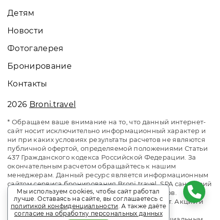
Детям
Новости
Фотогалерея
Бронирование
Контакты
2026
Broni.travel
* Обращаем ваше внимание на то, что данный интернет-
сайт носит исключительно информационный характер и
ни при каких условиях результаты расчетов не являются
публичной офертой, определяемой положениями Статьи
437 Гражданского кодекса Российской Федерации. За
окончательным расчетом обращайтесь к нашим
менеджерам. Данный ресурс является информационным
сайтом сервиса бронирования Broni.travel. SPA санаторий
Мы используем cookies, чтобы сайт работал
«Солотча». Сайт онлайн бронирования номеров.
лучше. Оставаясь на сайте, вы соглашаетесь с
Актуальные цены, прайс-листы и наличие мест. Акции и
политикой конфиденциальности
. А также даёте
спецпредложения. Выгодное бронирование.
согласие на обработку персональных данных
Индивидуальный менеджер. Не является официальным