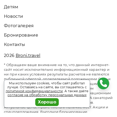
Детям
Новости
Фотогалерея
Бронирование
Контакты
2026
Broni.travel
* Обращаем ваше внимание на то, что данный интернет-
сайт носит исключительно информационный характер и
ни при каких условиях результаты расчетов не являются
публичной офертой, определяемой положениями Статьи
Мы используем cookies, чтобы сайт работал
437 Гражданского кодекса Российской Федерации. За
лучше. Оставаясь на сайте, вы соглашаетесь с
окончательным расчетом обращайтесь к нашим
политикой конфиденциальности
. А также даёте
менеджерам. Данный ресурс является информационным
согласие на обработку персональных данных
сайтом сервиса бронирования Broni.travel. SPA санаторий
Хорошо
«Солотча». Сайт онлайн бронирования номеров.
Актуальные цены, прайс-листы и наличие мест. Акции и
спецпредложения. Выгодное бронирование.
Индивидуальный менеджер. Не является официальным